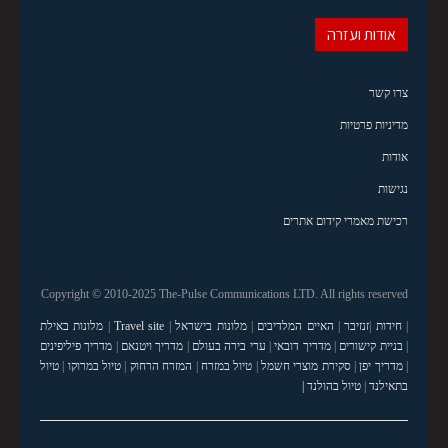
אודות ועזרה
צרו קשר
מדיניות פרטיות
אודות
נגישות
רכישת מאמרי קידום אתרים
Copyright © 2010-2025 The-Pulse Communications LTD. All rights reserved
|
חידות
|
זנזיבר
|
האיים המלדיבים
|
מלונות בישראל
|
Travel site
|
מלונות באילת
|
בניית קישורים
|
מדריך דובאי
|
ערי בירה בעולם
|
מדריך ויטנאם
|
מדריך פיליפינים
|
מדריך יפן
|
סקירת מוצרי חשמל
|
טיול במזרח
|
המזרח הרחוק
|
טיול במרוקו
|
טיול
בתאילנד
|
טיול בהולנד |