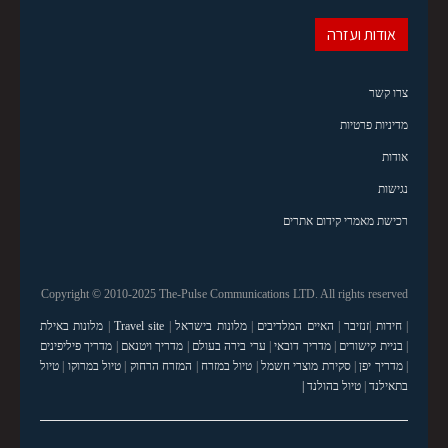
אודות ועזרה
צרו קשר
מדיניות פרטיות
אודות
נגישות
רכישת מאמרי קידום אתרים
Copyright © 2010-2025 The-Pulse Communications LTD. All rights reserved
|
חידות
|
זנזיבר
|
האיים המלדיבים
|
מלונות בישראל
|
Travel site
|
מלונות באילת
|
בניית קישורים
|
מדריך דובאי
|
ערי בירה בעולם
|
מדריך ויטנאם
|
מדריך פיליפינים
|
מדריך יפן
|
סקירת מוצרי חשמל
|
טיול במזרח
|
המזרח הרחוק
|
טיול במרוקו
|
טיול
בתאילנד
|
טיול בהולנד |