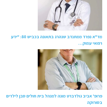
מד"א נפרד ממתנדב שנהרג בתאונה בכביש 80: "ידע
רפואי עמוק…
פרופ' אביב גולדברט מונה למנהל בית חולים סבן לילדים
בסורוקה