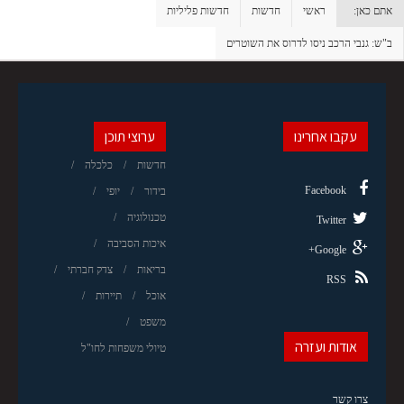
אתם כאן:
ראשי
חדשות
חדשות פליליות
ב"ש: גנבי הרכב ניסו לדרוס את השוטרים
עקבו אחרינו
ערוצי תוכן
חדשות
כלכלה
Facebook
בידור
יופי
טכנולוגיה
Twitter
איכות הסביבה
Google+
בריאות
צדק חברתי
RSS
אוכל
תיירות
משפט
אודות ועזרה
טיולי משפחות לחו"ל
צרו קשר