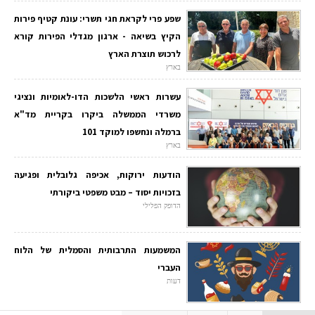
שפע פרי לקראת חגי תשרי: עונת קטיף פירות
הקיץ בשיאה - ארגון מגדלי הפירות קורא
לרכוש תוצרת הארץ
בארץ
עשרות ראשי הלשכות הדו-לאומיות ונציגי
משרדי הממשלה ביקרו בקריית מד"א
ברמלה ונחשפו למוקד 101
בארץ
הודעות ירוקות, אכיפה גלובלית ופגיעה
בזכויות יסוד – מבט משפטי ביקורתי
הדופק הפלילי
המשמעות התרבותית והסמלית של הלוח
העברי
דעות