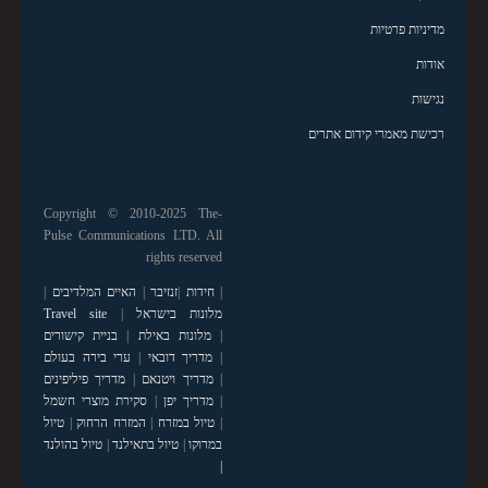
מדיניות פרטיות
אודות
נגישות
רכישת מאמרי קידום אתרים
Copyright © 2010-2025 The-
Pulse Communications LTD. All
rights reserved
|
חידות
|
זנזיבר
|
האיים המלדיבים
|
מלונות בישראל
|
Travel site
|
מלונות באילת
|
בניית קישורים
|
מדריך דובאי
|
ערי בירה בעולם
|
מדריך ויטנאם
|
מדריך פיליפינים
|
מדריך יפן
|
סקירת מוצרי חשמל
|
טיול במזרח
|
המזרח הרחוק
|
טיול
במרוקו
|
טיול בתאילנד
|
טיול בהולנד
|