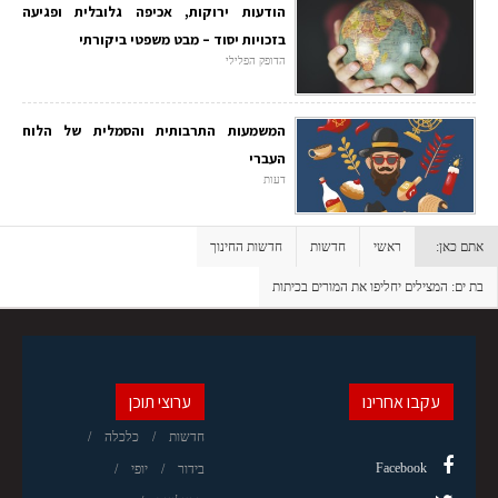
הודעות ירוקות, אכיפה גלובלית ופגיעה
בזכויות יסוד – מבט משפטי ביקורתי
הדופק הפלילי
המשמעות התרבותית והסמלית של הלוח
העברי
דעות
אתם כאן:
ראשי
חדשות
חדשות החינוך
בת ים: המצילים יחליפו את המורים בכיתות
עקבו אחרינו
ערוצי תוכן
חדשות
כלכלה
Facebook
בידור
יופי