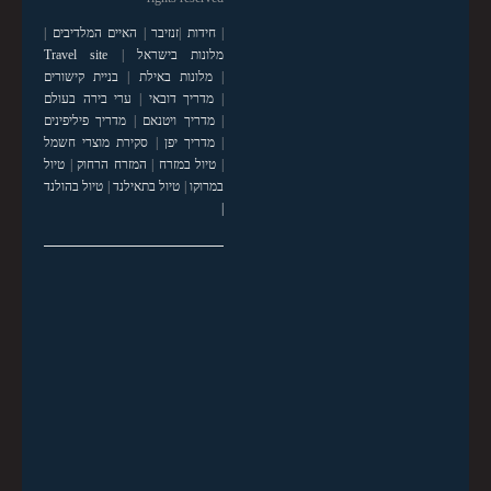
|
חידות
|
זנזיבר
|
האיים המלדיבים
|
מלונות בישראל
|
Travel site
|
מלונות באילת
|
בניית קישורים
|
מדריך דובאי
|
ערי בירה בעולם
|
מדריך ויטנאם
|
מדריך פיליפינים
|
מדריך יפן
|
סקירת מוצרי חשמל
|
טיול במזרח
|
המזרח הרחוק
|
טיול
במרוקו
|
טיול בתאילנד
|
טיול בהולנד
|