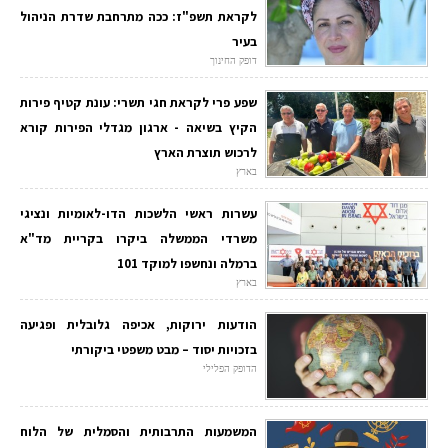
לקראת תשפ"ז: ככה מתרחבת שדרת הניהול
בעיר
דופק החינוך
שפע פרי לקראת חגי תשרי: עונת קטיף פירות
הקיץ בשיאה - ארגון מגדלי הפירות קורא
לרכוש תוצרת הארץ
בארץ
עשרות ראשי הלשכות הדו-לאומיות ונציגי
משרדי הממשלה ביקרו בקריית מד"א
ברמלה ונחשפו למוקד 101
בארץ
הודעות ירוקות, אכיפה גלובלית ופגיעה
בזכויות יסוד – מבט משפטי ביקורתי
הדופק הפלילי
המשמעות התרבותית והסמלית של הלוח