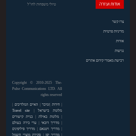
אודות ועזרה
טיולי משפחות לחו"ל
צרו קשר
מדיניות פרטיות
אודות
נגישות
רכישת מאמרי קידום אתרים
Copyright © 2010-2025 The-
Pulse Communications LTD. All
rights reserved
|
חידות
|
זנזיבר
|
האיים המלדיבים
|
מלונות בישראל
|
Travel site
|
מלונות באילת
|
בניית קישורים
|
מדריך דובאי
|
ערי בירה בעולם
|
מדריך ויטנאם
|
מדריך פיליפינים
|
מדריך יפן
|
סקירת מוצרי חשמל