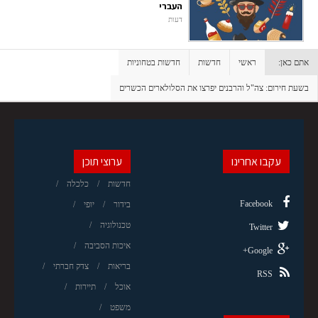
העברי
דעות
אתם כאן:
ראשי
חדשות
חדשות בטחוניות
בשעת חירום: צה"ל והרבנים יפרצו את הסלולארים הכשרים
עקבו אחרינו
ערוצי תוכן
חדשות
כלכלה
Facebook
בידור
יופי
טכנולוגיה
Twitter
איכות הסביבה
Google+
בריאות
צדק חברתי
RSS
אוכל
תיירות
משפט