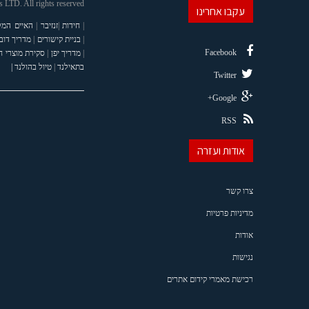
LTD. All rights reserved
עקבו אחרינו
|
חידות
|
זנזיבר
|
האיים המל
|
בניית קישורים
|
מדריך דוב
Facebook
|
מדריך יפן
|
סקירת מוצרי 
בתאילנד
|
טיול בהולנד |
Twitter
Google+
RSS
אודות ועזרה
צרו קשר
מדיניות פרטיות
אודות
נגישות
רכישת מאמרי קידום אתרים