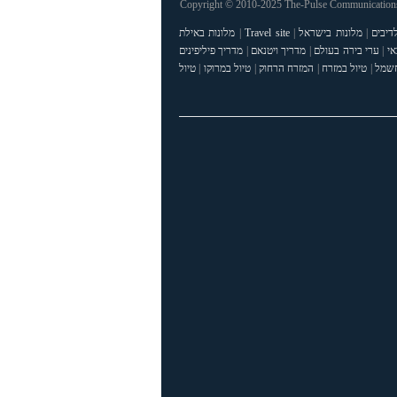
Copyright © 2010-2025 The-Pulse Communications 
דיבים
|
מלונות בישראל
|
Travel site
|
מלונות באילת
אי
|
ערי בירה בעולם
|
מדריך ויטנאם
|
מדריך פיליפינים
חשמל
|
טיול במזרח
|
המזרח הרחוק
|
טיול במרוקו
|
טיול