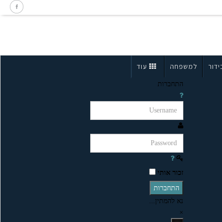
ידור
למשפחה
עוד
התחברות
זכור אותי
התחברות
נא להמתין...
×