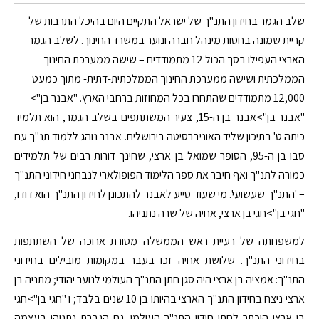
שלב הגמר בחידון התנ"ך של ישראל התקיים היום בהיכל התרבות של
קריית שמונה בחסות מינהל חברה ונוער במשרד החינוך. לשלב הגמר
הארצי העפילו בסך הכול 12 מתמודדים – שישה ממערכת החינוך
הממלכתית ושישה ממערכת החינוך הממלכתית-דתית- מתוך כמעט
12,000 מתמודדים שהתחרו בכל המחוזות ברחבי הארץ. "אבנר בן">
"אבנר בן">אבנר בן ה-15, צעיר המשתתפים בשלב הגמר, הוא תלמיד
כיתה ט' בתיכון שליד האוניברסיטה בירושלים. אבנר נוהג ללמוד תנ"ך עם
סבו בן ה-95, הסופר שמואל בן ארצי, שחינך דורות רבים של תלמידים
כמורה לתנ"ך ואף חיבר את ספר הלימוד הפופולארי לנבחני חידוני התנ"ך
– 'התנ"ך שעשועי'. מי שעוד סייע לאבנר להתכונן לחידון התנ"ך הוא דודו,
"חגי בן">חגי בן ארצי, אחיה של שרה נתניהו.
למשפחתה של רעיית ראש הממשלה מסורת ארוכה של השתתפות
בחידוני התנ"ך. שלושת אחיה זכו בעבר במקומות מובילים בחידוני
התנ"ך: אמציה בן ארצי היה סגן חתן התנ"ך העולמי לנוער יהודי; מתניה בן
ארצי ניצח בחידון התנ"ך הארצי בהיותו בן 10 שנים בלבד; ו "חגי בן">חגי
בן ארצי הוכתר לחתן חידון התנ"ך העולמי. גם הגברת נתניהו בעצמה