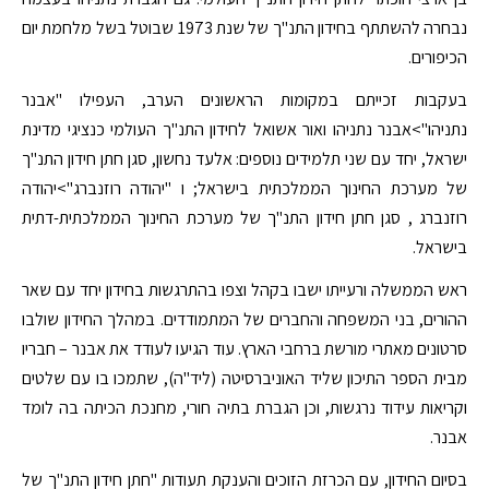
נבחרה להשתתף בחידון התנ"ך של שנת 1973 שבוטל בשל מלחמת יום
הכיפורים.
בעקבות זכייתם במקומות הראשונים הערב, העפילו "אבנר
נתניהו">אבנר נתניהו ואור אשואל לחידון התנ"ך העולמי כנציגי מדינת
ישראל, יחד עם שני תלמידים נוספים: אלעד נחשון, סגן חתן חידון התנ"ך
של מערכת החינוך הממלכתית בישראל; ו "יהודה רוזנברג">יהודה
רוזנברג , סגן חתן חידון התנ"ך של מערכת החינוך הממלכתית-דתית
בישראל.
ראש הממשלה ורעייתו ישבו בקהל וצפו בהתרגשות בחידון יחד עם שאר
ההורים, בני המשפחה והחברים של המתמודדים. במהלך החידון שולבו
סרטונים מאתרי מורשת ברחבי הארץ. עוד הגיעו לעודד את אבנר – חבריו
מבית הספר התיכון שליד האוניברסיטה (ליד"ה), שתמכו בו עם שלטים
וקריאות עידוד נרגשות, וכן הגברת בתיה חורי, מחנכת הכיתה בה לומד
אבנר.
בסיום החידון, עם הכרזת הזוכים והענקת תעודות "חתן חידון התנ"ך של