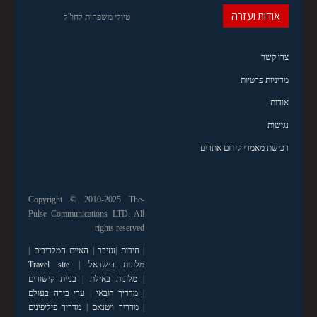
אודות ועזרה
טיולי משפחות לחו"ל
צרו קשר
מדיניות פרטיות
אודות
נגישות
רכישת מאמרי קידום אתרים
Copyright © 2010-2025 The-
Pulse Communications LTD. All
rights reserved
|
חידות
|
זנזיבר
|
האיים המלדיבים
|
מלונות בישראל
|
Travel site
|
מלונות באילת
|
בניית קישורים
|
מדריך דובאי
|
ערי בירה בעולם
|
מדריך ויטנאם
|
מדריך פיליפינים