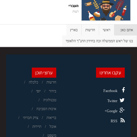
העברי
דעות
אתם כאן:
ראשי
חדשות
בארץ
בנו של ראש הממשלה זכה בחידון התנ"ך הלאומי
עקבו אחרינו
ערוצי תוכן
חדשות
כלכלה
Facebook
בידור
יופי
טכנולוגיה
Twitter
איכות הסביבה
Google+
בריאות
צדק חברתי
RSS
אוכל
תיירות
משפט