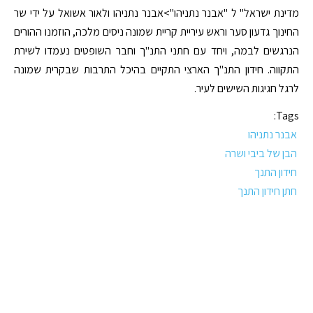
מדינת ישראל" ל "אבנר נתניהו">אבנר נתניהו ולאור אשואל על ידי שר
החינוך גדעון סער וראש עיריית קריית שמונה ניסים מלכה, הוזמנו ההורים
הנרגשים לבמה, ויחד עם חתני התנ"ך וחבר השופטים נעמדו לשירת
התקווה. חידון התנ"ך הארצי התקיים בהיכל התרבות שבקרית שמונה
לרגל חגיגות השישים לעיר.
Tags:
אבנר נתניהו
הבן של ביבי ושרה
חידון התנך
חתן חידון התנך