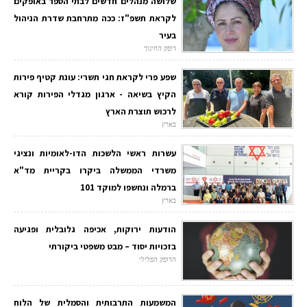
שלושה מנהלים חדשים לבתי הספר באופקים
לקראת תשפ"ז: ככה מתרחבת שדרת הניהול
בעיר
דופק החינוך
שפע פרי לקראת חגי תשרי: עונת קטיף פירות
הקיץ בשיאה - ארגון מגדלי הפירות קורא
לרכוש תוצרת הארץ
בארץ
עשרות ראשי הלשכות הדו-לאומיות ונציגי
משרדי הממשלה ביקרו בקריית מד"א
ברמלה ונחשפו למוקד 101
בארץ
הודעות ירוקות, אכיפה גלובלית ופגיעה
בזכויות יסוד – מבט משפטי ביקורתי
הדופק הפלילי
המשמעות התרבותית והסמלית של הלוח