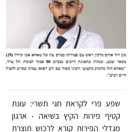
מגן דוד אדום מרכין ראש עם פטירתו בטרם עת של טאהא אבו קוידר (29)
מבאר שבע, שנהרג בתאונת דרכים בכביש 80 סמוך לצומת תל ערד.
"טאהא היה מתנדב מקצועי ורציני מאוד עם ידע רפואי עמוק שסייע להציל
חיים רבים".
שפע פרי לקראת חגי תשרי: עונת
קטיף פירות הקיץ בשיאה - ארגון
מתנדב מד"א טאהא אבו קוידר ז"ל. צילום: באדיבות המשפחה
מגדלי הפירות קורא לרכוש תוצרת