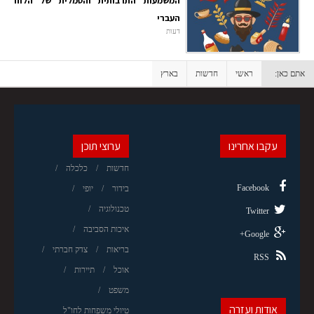
המשמעות התרבותית והסמלית של הלוח
העברי
דעות
אתם כאן:
ראשי
חדשות
בארץ
עקבו אחרינו
ערוצי תוכן
חדשות
כלכלה
Facebook
בידור
יופי
טכנולוגיה
Twitter
איכות הסביבה
Google+
בריאות
צדק חברתי
RSS
אוכל
תיירות
משפט
אודות ועזרה
טיולי משפחות לחו"ל