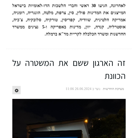
לאחרונה, הגיעו 30 ראשי וחברי הלשכות הדו-לאומיות בישראל
ראשי וחברי הלשכות הדו-לאומיות בביקור בקריית מגן דוד אדום ברמלה. צילום:
המייצגים את המדינות פולין, סין, צרפת, מלטה, הונגריה, רומניה,
אלירן אביטל
אמריקה הלטינית, שוודיה, קפריסין, טורקיה, סלובקיה, צ'כיה,
אוסטרליה, קנדה, יוון, מדינות באפריקה ו-5 נציגים ממשרד
החדשנות ומשרד הכלכלה לקריית מד"א ברמלה.
זה הארגון ששם את המשטרה על
הכוונת
מערכת החדשות
נוצר ב 26.06.2024 11:06