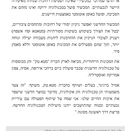
אז תדעו שמדובר במכשירי שאיבה ושטיפת רחובות שנחתו מאיטליה
היישר לגבעתיים. המכשיר פועל בטכנולוגיה ירוקה ואינו מזהם את
הסביבה, ופועל באופן אוטומטי באמצעות חיישנים.
המכשור החדשני יאפשר ניקיון יסודי של רחובות ומתחמים ציבוריים,
יבטל את הצורך בשימוש בשיטות מסורתיות (מטאטא ופח אשפה)
ויעניק לעובדי הניקיון את ההזדמנות ליהנות מעבודה יעילה ונוחה
יותר, תוך שהם מפעילים את המכונות באופן אוטומטי וללא מאמץ
פיזי.
את המכונות הייחודיות, מביאה לארץ חברת "מטא.טק" והן מבוססות
על טכנולוגיה חדשנית שכבר פועלת כיום ברחבי אירופה, אסיה, צפון
אמריקה ואוסטרליה.
אמיל ברגינר, בעלים ושותף בחברת מטא.טק, משתף: "זה צעד
משמעותי הן טכנולוגית והן אקולוגית, מדובר במוצר חדשני שישפר
את איכות החיים שלנו. אני שמח על שיתוף הפעולה עם עיריית
גבעתיים ובטוח שהתושבים ייהנו מיעילות הטכנולוגיה החדשה.
פריצת דרך ראשונה מסוגה."