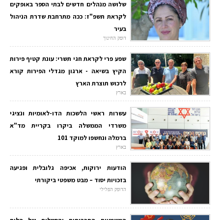
שלושה מנהלים חדשים לבתי הספר באופקים
לקראת תשפ"ז: ככה מתרחבת שדרת הניהול
בעיר
דופק החינוך
שפע פרי לקראת חגי תשרי: עונת קטיף פירות
הקיץ בשיאה - ארגון מגדלי הפירות קורא
לרכוש תוצרת הארץ
בארץ
עשרות ראשי הלשכות הדו-לאומיות ונציגי
משרדי הממשלה ביקרו בקריית מד"א
ברמלה ונחשפו למוקד 101
בארץ
הודעות ירוקות, אכיפה גלובלית ופגיעה
בזכויות יסוד – מבט משפטי ביקורתי
הדופק הפלילי