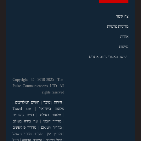
צרו קשר
מדיניות פרטיות
אודות
נגישות
רכישת מאמרי קידום אתרים
Copyright © 2010-2025 The-
Pulse Communications LTD. All
rights reserved
|
חידות
|
זנזיבר
|
האיים המלדיבים
|
מלונות בישראל
|
Travel site
|
מלונות באילת
|
בניית קישורים
|
מדריך דובאי
|
ערי בירה בעולם
|
מדריך ויטנאם
|
מדריך פיליפינים
|
מדריך יפן
|
סקירת מוצרי חשמל
|
טיול במזרח
|
המזרח הרחוק
|
טיול