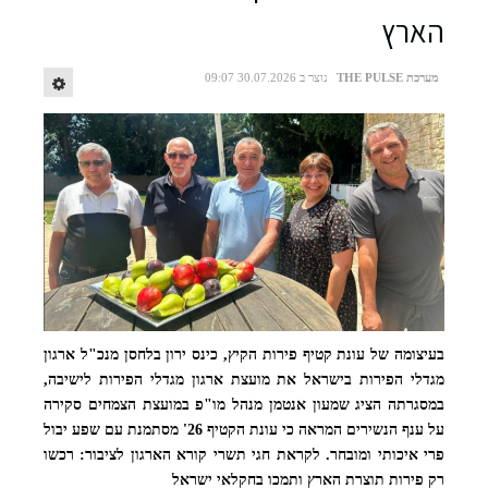
הארץ
מערכת THE PULSE
נוצר ב 30.07.2026 09:07
בעיצומה של עונת קטיף פירות הקיץ, כינס ירון בלחסן מנכ"ל ארגון
מימין לשמאל: שי גולני, אילנה דרור, ירון בלחסן, מוטי צמיר ואורי דורמן. קרדיט:
מגדלי הפירות בישראל את מועצת ארגון מגדלי הפירות לישיבה,
ארגון מגדלי הפירות בישראל
במסגרתה הציג שמעון אנטמן מנהל מו"פ במועצת הצמחים סקירה
על ענף הנשירים המראה כי עונת הקטיף 26' מסתמנת עם שפע יבול
פרי איכותי ומובחר. לקראת חגי תשרי קורא הארגון לציבור: רכשו
רק פירות תוצרת הארץ ותמכו בחקלאי ישראל