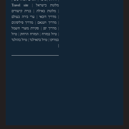
מלונות בישראל
|
Travel site
|
מלונות באילת
|
בניית קישורים
|
מדריך דובאי
|
ערי בירה בעולם
|
מדריך ויטנאם
|
מדריך פיליפינים
|
מדריך יפן
|
סקירת מוצרי חשמל
|
טיול במזרח
|
המזרח הרחוק
|
טיול
במרוקו
|
טיול בתאילנד
|
טיול בהולנד
|