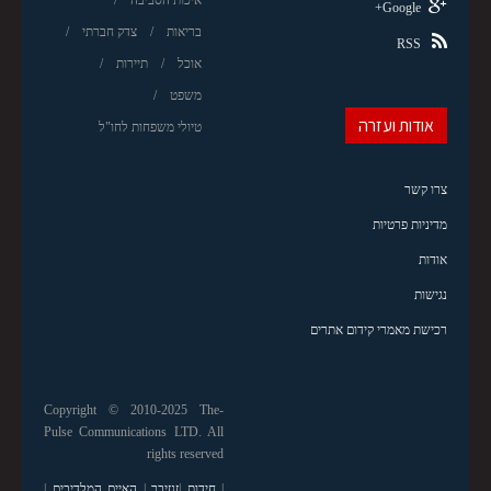
Google+
בריאות
צדק חברתי
RSS
אוכל
תיירות
משפט
אודות ועזרה
טיולי משפחות לחו"ל
צרו קשר
מדיניות פרטיות
אודות
נגישות
רכישת מאמרי קידום אתרים
Copyright © 2010-2025 The-
Pulse Communications LTD. All
rights reserved
|
חידות
|
זנזיבר
|
האיים המלדיבים
|