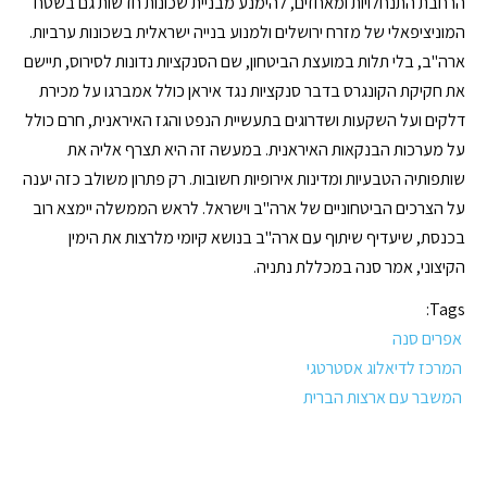
הרחבת התנחלויות ומאחזים, להימנע מבניית שכונות חדשות גם בשטח
המוניציפאלי של מזרח ירושלים ולמנוע בנייה ישראלית בשכונות ערביות.
ארה"ב, בלי תלות במועצת הביטחון, שם הסנקציות נדונות לסירוס, תיישם
את חקיקת הקונגרס בדבר סנקציות נגד איראן כולל אמברגו על מכירת
דלקים ועל השקעות ושדרוגים בתעשיית הנפט והגז האיראנית, חרם כולל
על מערכות הבנקאות האיראנית. במעשה זה היא תצרף אליה את
שותפותיה הטבעיות ומדינות אירופיות חשובות. רק פתרון משולב כזה יענה
על הצרכים הביטחוניים של ארה"ב וישראל. לראש הממשלה יימצא רוב
בכנסת, שיעדיף שיתוף עם ארה"ב בנושא קיומי מלרצות את הימין
הקיצוני, אמר סנה במכללת נתניה.
Tags:
אפרים סנה
המרכז לדיאלוג אסטרטגי
המשבר עם ארצות הברית