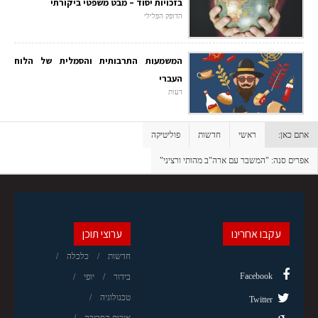
בזכויות יסוד – מבט משפטי ביקורתי
הדופק הפלילי
המשמעות התרבותית והסמלית של הלוח
העברי
דעות
אתם כאן:
ראשי
חדשות
פוליטיקה
אפרים סנה: "המשבר עם ארה"ב מהותי ורציני"
עקבו אחרינו
ערוצי תוכן
חדשות
כלכלה
Facebook
בידור
יופי
טכנולוגיה
Twitter
איכות הסביבה