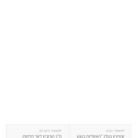
למאמר הבא
למאמר הקודם
שטייניץ בגולן: "האשליות בנוגע
ח"כ הורוביץ לשר הדתות: