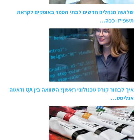
שלושה מנהלים חדשים לבתי הספר באופקים לקראת
תשפ"ז: ככה…
איך לבחור קורס טכנולוגי ראשון? השוואה בין QA ודאטה
אנליסט…