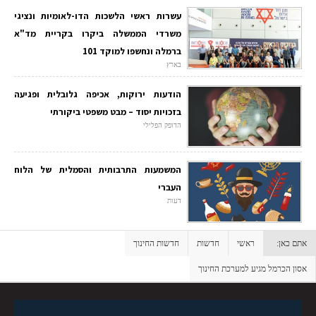
עשרות ראשי הלשכות הדו-לאומיות ונציגי
משרדי הממשלה ביקרו בקריית מד"א
ברמלה ונחשפו למוקד 101
בארץ
הודעות ירוקות, אכיפה גלובלית ופגיעה
בזכויות יסוד – מבט משפטי ביקורתי
הדופק הפלילי
המשמעות התרבותית והסמלית של הלוח
העברי
דעות
אתם כאן:
ראשי
חדשות
חדשות החינוך
אסון הכרמל מגיע למערכת החינוך