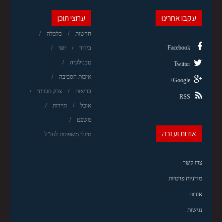
עקבו אחרינו
ערוצי תוכן
חדשות
כלכלה
Facebook
בידור
יופי
טכנולוגיה
Twitter
איכות הסביבה
Google+
בריאות
צדק חברתי
RSS
אוכל
תיירות
משפט
אודות ועזרה
טיולי משפחות לחו"ל
צרו קשר
מדיניות פרטיות
אודות
נגישות