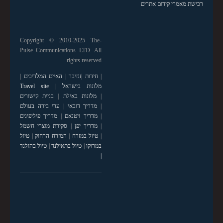
רכישת מאמרי קידום אתרים
Copyright © 2010-2025 The-
Pulse Communications LTD. All
rights reserved
|
חידות
|
זנזיבר
|
האיים המלדיבים
|
מלונות בישראל
|
Travel site
|
מלונות באילת
|
בניית קישורים
|
מדריך דובאי
|
ערי בירה בעולם
|
מדריך ויטנאם
|
מדריך פיליפינים
|
מדריך יפן
|
סקירת מוצרי חשמל
|
טיול במזרח
|
המזרח הרחוק
|
טיול
במרוקו
|
טיול בתאילנד
|
טיול בהולנד
|