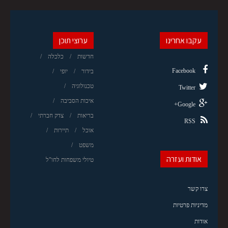
עקבו אחרינו
ערוצי תוכן
חדשות
כלכלה
Facebook
בידור
יופי
טכנולוגיה
Twitter
איכות הסביבה
Google+
בריאות
צדק חברתי
RSS
אוכל
תיירות
משפט
אודות ועזרה
טיולי משפחות לחו"ל
צרו קשר
מדיניות פרטיות
אודות