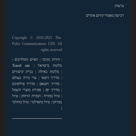
נגישות
רכישת מאמרי קידום אתרים
Copyright © 2010-2025 The-
Pulse Communications LTD. All
rights reserved
|
חידות
|
זנזיבר
|
האיים המלדיבים
|
מלונות בישראל
|
Travel site
|
מלונות באילת
|
בניית קישורים
|
מדריך דובאי
|
ערי בירה בעולם
|
מדריך ויטנאם
|
מדריך פיליפינים
|
מדריך יפן
|
סקירת מוצרי חשמל
|
טיול במזרח
|
המזרח הרחוק
|
טיול
במרוקו
|
טיול בתאילנד
|
טיול בהולנד
|