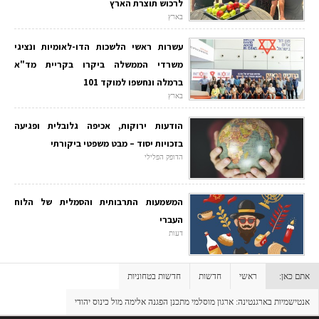
לרכוש תוצרת הארץ
בארץ
עשרות ראשי הלשכות הדו-לאומיות ונציגי
משרדי הממשלה ביקרו בקריית מד"א
ברמלה ונחשפו למוקד 101
בארץ
הודעות ירוקות, אכיפה גלובלית ופגיעה
בזכויות יסוד – מבט משפטי ביקורתי
הדופק הפלילי
המשמעות התרבותית והסמלית של הלוח
העברי
דעות
אתם כאן:
ראשי
חדשות
חדשות בטחוניות
אנטישמיות בארגנטינה: ארגון מוסלמי מתכנן הפגנה אלימה מול כינוס יהודי