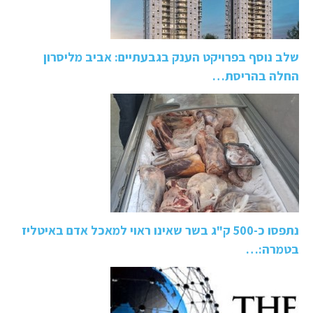
שלב נוסף בפרויקט הענק בגבעתיים: אביב מליסרון
החלה בהריסת…
נתפסו כ-500 ק"ג בשר שאינו ראוי למאכל אדם באיטליז
בטמרה:…