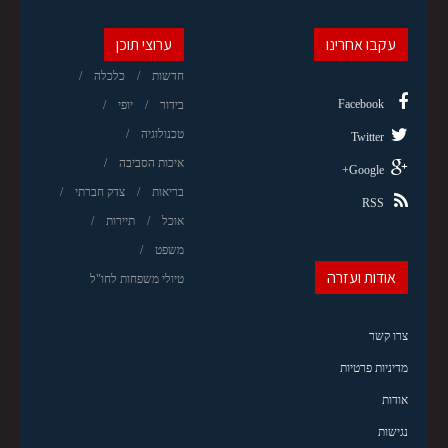
עקבו אחרינו
ערוצי תוכן
חדשות
כלכלה
Facebook
בידור
יופי
טכנולוגיה
Twitter
איכות הסביבה
Google+
בריאות
צדק חברתי
RSS
אוכל
תיירות
משפט
אודות ועזרה
טיולי משפחות לחו"ל
צרו קשר
מדיניות פרטיות
אודות
נגישות