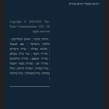
רכישת מאמרי קידום אתרים
Copyright © 2010-2025 The-
Pulse Communications LTD. All
rights reserved
|
חידות
|
זנזיבר
|
האיים המלדיבים
|
מלונות בישראל
|
Travel site
|
מלונות באילת
|
בניית קישורים
|
מדריך דובאי
|
ערי בירה בעולם
|
מדריך ויטנאם
|
מדריך פיליפינים
|
מדריך יפן
|
סקירת מוצרי חשמל
|
טיול במזרח
|
המזרח הרחוק
|
טיול
במרוקו
|
טיול בתאילנד
|
טיול בהולנד
|