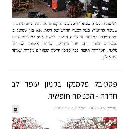
לידיעת תושבי גן שמואל והסביבה:
נתקעתם עם צמיג הרוס או מצבר
צילום יח"צ
שעומד להיגמר? כנסו לסניף החדש של רשת solo בגן שמואל בו
נפתח מרכז התקנות ופנצ'ריה חדשה. ברשת solo למוצרים לרכב
מבטיחים מגוון רחב של מוצרים, שירות איכותי ואחריות
מלאה. האחריות תקפה בכל סניפי הרשת שפזורים מקרית שמונה
ועד אילת.
פסטיבל פלמנקו בקניון עופר לב
חדרה - הכניסה חופשית
מערכת THE-PULSE
נוצר ב 07.03.2017 07:03