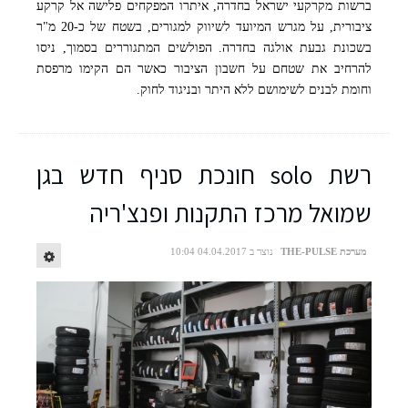
ברשות מקרקעי ישראל בחדרה, איתרו המפקחים פלישה אל קרקע
ציבורית, על מגרש המיועד לשיווק למגורים, בשטח של כ-20 מ"ר
בשכונת גבעת אולגה בחדרה. הפולשים המתגוררים בסמוך, ניסו
להרחיב את שטחם על חשבון הציבור כאשר הם הקימו מרפסת
וחומת לבנים לשימושם ללא היתר ובניגוד לחוק.
רשת solo חונכת סניף חדש בגן
שמואל מרכז התקנות ופנצ'ריה
מערכת THE-PULSE
נוצר ב 04.04.2017 10:04