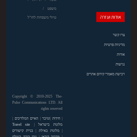
משפט
אודות ועזרה
טיולי משפחות לחו"ל
צרו קשר
מדיניות פרטיות
אודות
נגישות
רכישת מאמרי קידום אתרים
Copyright © 2010-2025 The-
Pulse Communications LTD. All
rights reserved
|
חידות
|
זנזיבר
|
האיים המלדיבים
|
מלונות בישראל
|
Travel site
|
מלונות באילת
|
בניית קישורים
|
מדריך דובאי
|
ערי בירה בעולם