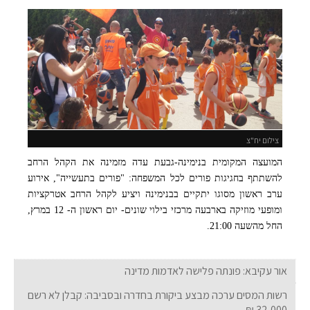
צילום יח"צ
המועצה המקומית בנימינה-גבעת עדה מזמינה את הקהל הרחב
להשתתף בחגיגות פורים לכל המשפחה: "פורים בתעשייה", אירוע
ערב ראשון מסוגו יתקיים בבנימינה ויציע לקהל הרחב אטרקציות
ומופעי מוזיקה בארבעה מרכזי בילוי שונים- יום ראשון ה- 12 במרץ,
החל מהשעה 21:00.
אור עקיבא: פונתה פלישה לאדמות מדינה
רשות המסים ערכה מבצע ביקורת בחדרה ובסביבה: קבלן לא רשם
32,000 ₪