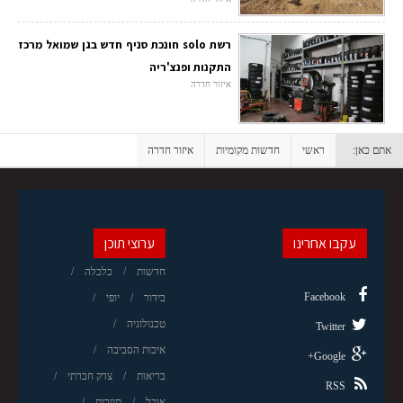
רשת solo חונכת סניף חדש בגן שמואל מרכז
התקנות ופנצ'ריה
איזור חדרה
אתם כאן:
ראשי
חדשות מקומיות
איזור חדרה
עקבו אחרינו
ערוצי תוכן
חדשות
כלכלה
Facebook
בידור
יופי
טכנולוגיה
Twitter
איכות הסביבה
Google+
בריאות
צדק חברתי
RSS
אוכל
תיירות