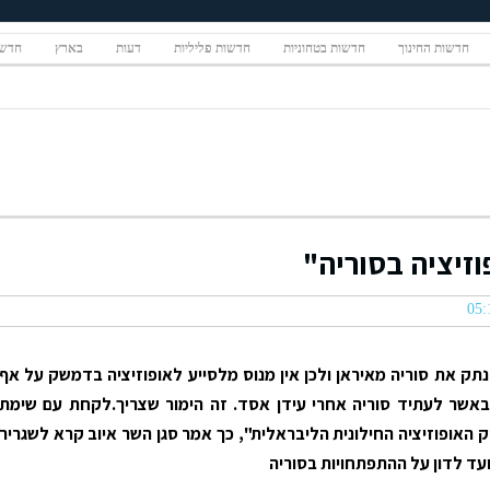
חדשות החינוך
חדשות בטחוניות
חדשות פליליות
דעות
בארץ
חדשו
וזיציה בסוריה"
תק את סוריה מאיראן ולכן אין מנוס מלסייע לאופוזיציה בדמשק על אף
באשר לעתיד סוריה אחרי עידן אסד. זה הימור שצריך.לקחת עם שימת
ק האופוזיציה החילונית הליבראלית", כך אמר סגן השר איוב קרא לשגריר
ועד לדון על ההתפתחויות בסוריה