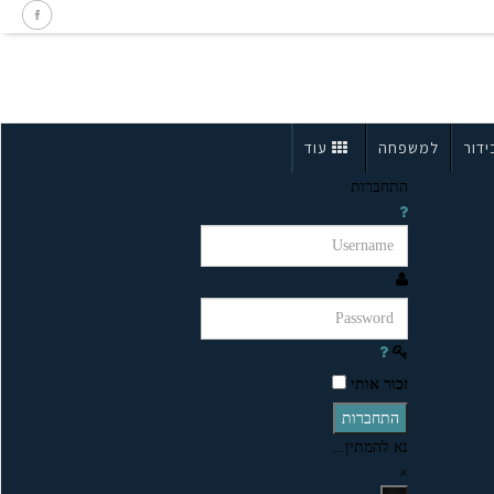
ידור
למשפחה
עוד
התחברות
זכור אותי
התחברות
נא להמתין...
×