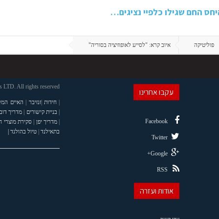
חס החם שגילו כלפיי נציגים…
פוליטיקה
איוב קרא: "לסייע לאופוזיציה בסוריה"
LTD. All rights reserved
עקבו אחרינו
|
חידות
|
זנזיבר
|
האיים המל
|
בניית קישורים
|
מדריך דוב
Facebook
|
מדריך יפן
|
סקירת מוצרי 
בתאילנד
|
טיול בהולנד |
Twitter
Google+
RSS
אודות ועזרה