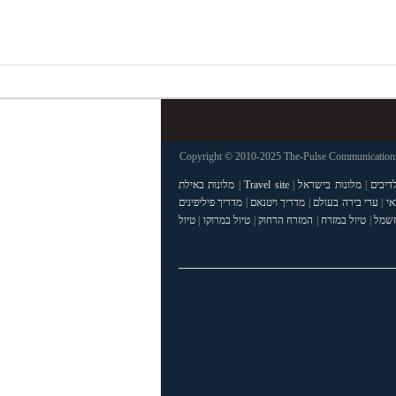
Copyright © 2010-2025 The-Pulse Communications 
דיבים
|
מלונות בישראל
|
Travel site
|
מלונות באילת
אי
|
ערי בירה בעולם
|
מדריך ויטנאם
|
מדריך פיליפינים
חשמל
|
טיול במזרח
|
המזרח הרחוק
|
טיול במרוקו
|
טיול