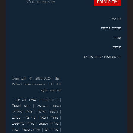
אודות ועזרה
טיולי משפחות לחו"ל
צרו קשר
מדיניות פרטיות
אודות
נגישות
רכישת מאמרי קידום אתרים
Copyright © 2010-2025 The-
Pulse Communications LTD. All
rights reserved
|
חידות
|
זנזיבר
|
האיים המלדיבים
|
מלונות בישראל
|
Travel site
|
מלונות באילת
|
בניית קישורים
|
מדריך דובאי
|
ערי בירה בעולם
|
מדריך ויטנאם
|
מדריך פיליפינים
|
מדריך יפן
|
סקירת מוצרי חשמל