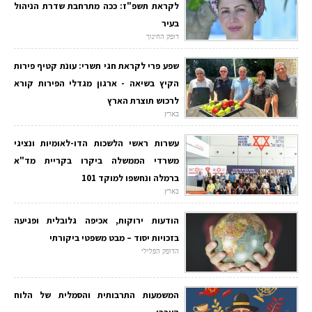
לקראת תשפ"ז: ככה מתרחבת שדרת הניהול
בעיר
דופק החינוך
שפע פרי לקראת חגי תשרי: עונת קטיף פירות
הקיץ בשיאה - ארגון מגדלי הפירות קורא
לרכוש תוצרת הארץ
בארץ
עשרות ראשי הלשכות הדו-לאומיות ונציגי
משרדי הממשלה ביקרו בקריית מד"א
ברמלה ונחשפו למוקד 101
בארץ
הודעות ירוקות, אכיפה גלובלית ופגיעה
בזכויות יסוד – מבט משפטי ביקורתי
הדופק הפלילי
המשמעות התרבותית והסמלית של הלוח