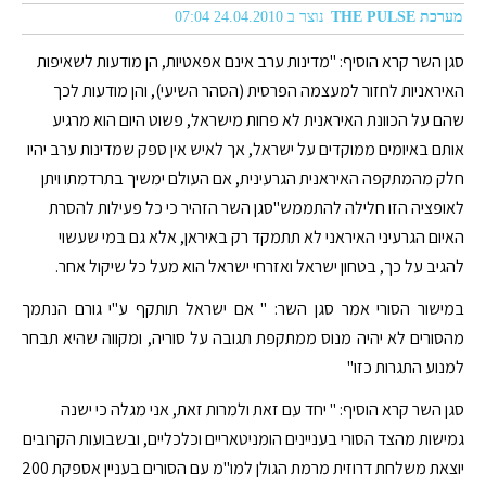
מערכת THE PULSE
נוצר ב 24.04.2010 07:04
סגן השר קרא הוסיף: "מדינות ערב אינם אפאטיות, הן מודעות לשאיפות
האיראניות לחזור למעצמה הפרסית (הסהר השיעי), והן מודעות לכך
שהם על הכוונת האיראנית לא פחות מישראל, פשוט היום הוא מרגיע
אותם באיומים ממוקדים על ישראל, אך לאיש אין ספק שמדינות ערב יהיו
חלק מהמתקפה האיראנית הגרעינית, אם העולם ימשיך בתרדמתו ויתן
לאופציה הזו חלילה להתממש"סגן השר הזהיר כי כל פעילות להסרת
האיום הגרעיני האיראני לא תתמקד רק באיראן, אלא גם במי שעשוי
להגיב על כך, בטחון ישראל ואזרחי ישראל הוא מעל כל שיקול אחר.
במישור הסורי אמר סגן השר: " אם ישראל תותקף ע"י גורם הנתמך
מהסורים לא יהיה מנוס ממתקפת תגובה על סוריה, ומקווה שהיא תבחר
למנוע התגרות כזו"
סגן השר קרא הוסיף: " יחד עם זאת ולמרות זאת, אני מגלה כי ישנה
גמישות מהצד הסורי בעניינים הומניטאריים וכלכליים, ובשבועות הקרובים
יוצאת משלחת דרוזית מרמת הגולן למו"מ עם הסורים בעניין אספקת 200