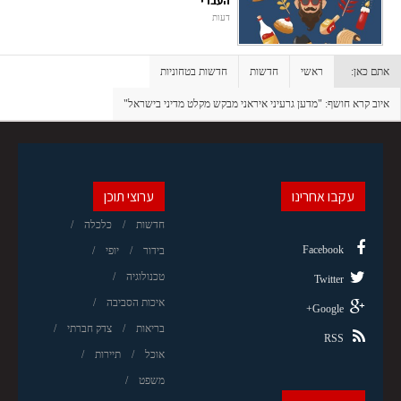
העברי
דעות
אתם כאן:
ראשי
חדשות
חדשות בטחוניות
איוב קרא חושף: "מדען גרעיני איראני מבקש מקלט מדיני בישראל"
עקבו אחרינו
ערוצי תוכן
חדשות
כלכלה
Facebook
בידור
יופי
טכנולוגיה
Twitter
איכות הסביבה
Google+
בריאות
צדק חברתי
RSS
אוכל
תיירות
משפט