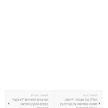
למאמר הבא
למאמר הקודם
כצל'ה נגד אובמה: "דרושה
הגרעינים התורניים:"לא נקבל
חשיבה מחודשת על הברית בין
כספים מהקרן החדשה