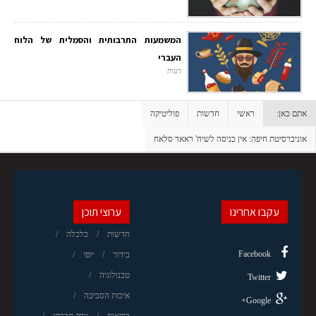
המשמעות התרבותית והסמלית של הלוח
העברי
דעות
אתם כאן:
ראשי
חדשות
פוליטיקה
אוניברסיטת חיפה: אין כניסה לשיח' ראאד סלאח
עקבו אחרינו
ערוצי תוכן
חדשות
כלכלה
Facebook
בידור
יופי
טכנולוגיה
Twitter
איכות הסביבה
Google+
בריאות
צדק חברתי