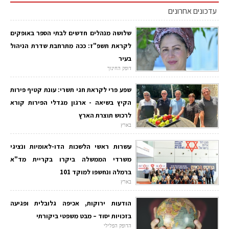
עדכונים אחרונים
שלושה מנהלים חדשים לבתי הספר באופקים
לקראת תשפ"ז: ככה מתרחבת שדרת הניהול
בעיר
דופק החינוך
שפע פרי לקראת חגי תשרי: עונת קטיף פירות
הקיץ בשיאה - ארגון מגדלי הפירות קורא
לרכוש תוצרת הארץ
בארץ
עשרות ראשי הלשכות הדו-לאומיות ונציגי
משרדי הממשלה ביקרו בקריית מד"א
ברמלה ונחשפו למוקד 101
בארץ
הודעות ירוקות, אכיפה גלובלית ופגיעה
בזכויות יסוד – מבט משפטי ביקורתי
הדופק הפלילי