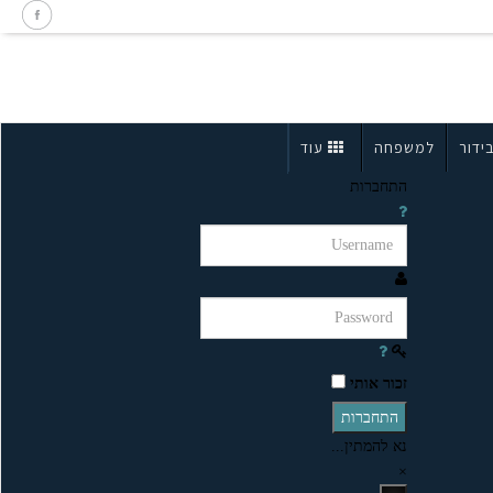
ידור
למשפחה
עוד
התחברות
זכור אותי
התחברות
נא להמתין...
×